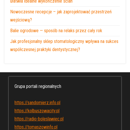
ułatwia idealne wykończenie ścian
Nowoczesne recepcje – jak zaprojektować przestrzeń
wejściową?
Balie ogrodowe — sposób na relaks przez cały rok
Jak profesjonalny sklep stomatologiczny wpływa na sukces
współczesnej praktyki dentystycznej?
Grupa portali regionalnych
https://sandomierz.info.pl
https://kolbuszowacity.pl
https://radio-boleslawiec.pl
https://tomaszowinfo.pl