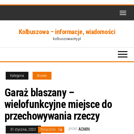
Przejdź
do
treści
Kolbuszowa – informacje, wiadomości
kolbuszowacity.pl
Kategoria
Biznes
Garaż blaszany –
wielofunkcyjne miejsce do
przechowywania rzeczy
przez
ADMIN
31 stycznia, 2023
Wyłączono