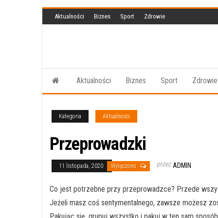
Przejdź
Aktualności
Biznes
Sport
Zdrowie
do
treści
Aktualności
Biznes
Sport
Zdrowie
Kategoria
Aktualności
Przeprowadzki
przez
ADMIN
11 listopada, 2020
Wyłączono
Co jest potrzebne przy przeprowadzce? Przede wszyst
Jeżeli masz coś sentymentalnego, zawsze możesz zost
Pakując się, grupuj wszystko i pakuj w ten sam sposó