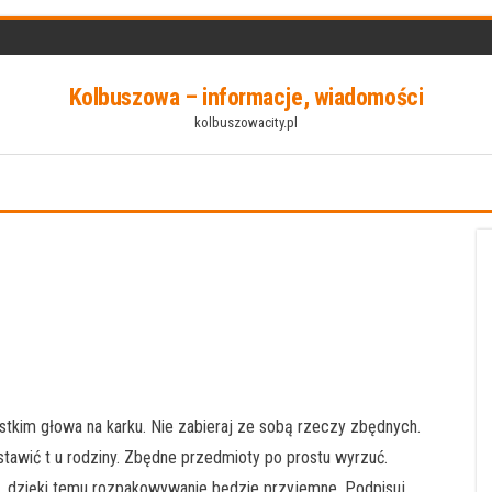
Kolbuszowa – informacje, wiadomości
kolbuszowacity.pl
kim głowa na karku. Nie zabieraj ze sobą rzeczy zbędnych.
awić t u rodziny. Zbędne przedmioty po prostu wyrzuć.
b, dzięki temu rozpakowywanie będzie przyjemne. Podpisuj