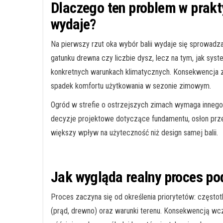
Dlaczego ten problem w prakty
wydaje?
Na pierwszy rzut oka wybór balii wydaje się sprowadz
gatunku drewna czy liczbie dysz, lecz na tym, jak sys
konkretnych warunkach klimatycznych. Konsekwencja zan
spadek komfortu użytkowania w sezonie zimowym.
Ogród w strefie o ostrzejszych zimach wymaga innego p
decyzje projektowe dotyczące fundamentu, osłon prz
większy wpływ na użyteczność niż design samej balii.
Jak wygląda realny proces po
Proces zaczyna się od określenia priorytetów: często
(prąd, drewno) oraz warunki terenu. Konsekwencją wc