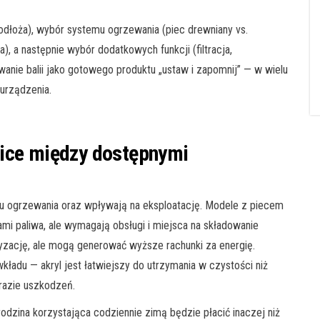
podłoża), wybór systemu ogrzewania (piec drewniany vs.
), a następnie wybór dodatkowych funkcji (filtracja,
wanie balii jako gotowego produktu „ustaw i zapomnij” — w wielu
urządzenia.
nice między dostępnymi
u ogrzewania oraz wpływają na eksploatację. Modele z piecem
i paliwa, ale wymagają obsługi i miejsca na składowanie
yzację, ale mogą generować wyższe rachunki za energię.
kładu — akryl jest łatwiejszy do utrzymania w czystości niż
razie uszkodzeń.
odzina korzystająca codziennie zimą będzie płacić inaczej niż