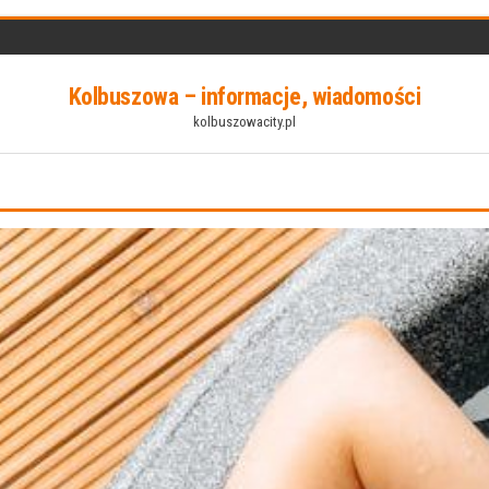
Kolbuszowa – informacje, wiadomości
kolbuszowacity.pl