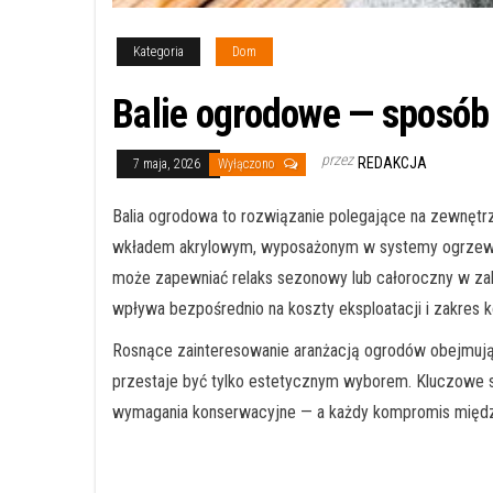
Kategoria
Dom
Balie ogrodowe — sposób 
przez
REDAKCJA
7 maja, 2026
Wyłączono
Balia ogrodowa to rozwiązanie polegające na zewnętrz
wkładem akrylowym, wyposażonym w systemy ogrzewani
może zapewniać relaks sezonowy lub całoroczny w zale
wpływa bezpośrednio na koszty eksploatacji i zakres k
Rosnące zainteresowanie aranżacją ogrodów obejmującą
przestaje być tylko estetycznym wyborem. Kluczowe st
wymagania konserwacyjne — a każdy kompromis międz