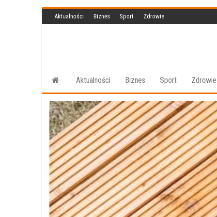
Przejdź
Aktualności
Biznes
Sport
Zdrowie
do
treści
Aktualności
Biznes
Sport
Zdrowie