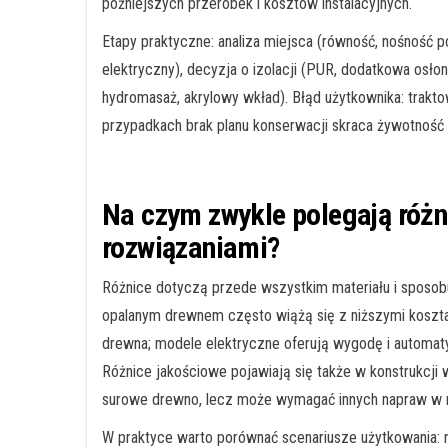
późniejszych przeróbek i kosztów instalacyjnych.
Etapy praktyczne: analiza miejsca (równość, nośność 
elektryczny), decyzja o izolacji (PUR, dodatkowa osłona
hydromasaż, akrylowy wkład). Błąd użytkownika: trakto
przypadkach brak planu konserwacji skraca żywotność 
Na czym zwykle polegają róż
rozwiązaniami?
Różnice dotyczą przede wszystkim materiału i sposob
opalanym drewnem często wiążą się z niższymi kosztam
drewna; modele elektryczne oferują wygodę i automat
Różnice jakościowe pojawiają się także w konstrukcji w
surowe drewno, lecz może wymagać innych napraw w 
W praktyce warto porównać scenariusze użytkowania: r