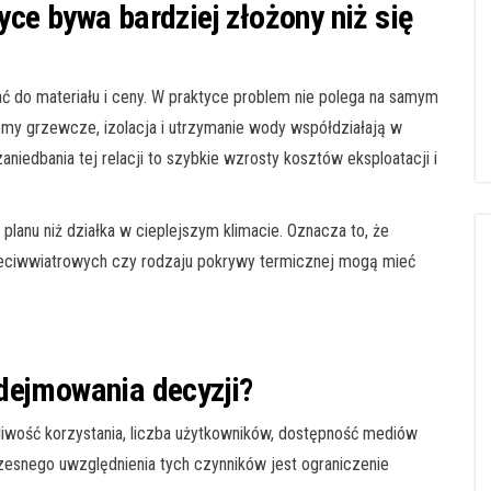
ce bywa bardziej złożony niż się
ać do materiału i ceny. W praktyce problem nie polega na samym
temy grzewcze, izolacja i utrzymanie wody współdziałają w
iedbania tej relacji to szybkie wzrosty kosztów eksploatacji i
lanu niż działka w cieplejszym klimacie. Oznacza to, że
eciwwiatrowych czy rodzaju pokrywy termicznej mogą mieć
dejmowania decyzji?
tliwość korzystania, liczba użytkowników, dostępność mediów
zesnego uwzględnienia tych czynników jest ograniczenie