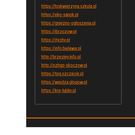
https://loskwierzyna.szkola.pl
https://eko-sanok.pl
https://gniezno-ogloszenia.pl
https://ibrzozow.pl
https://itychy.pl
https://info.bielawa.pl
http://brzeziny.info.pl
http://pzhgp-skoczow.pl
https://tpg.szczecin.pl
https://wiedza.glogow.pl
https://krp-lublin.pl