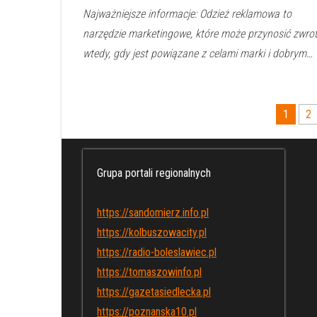
Najważniejsze informacje: Odzież reklamowa to
narzędzie marketingowe, które może przynosić zwro
wtedy, gdy jest powiązane z celami marki i dobrym…
Stronicowanie
1
2
wpisów
Grupa portali regionalnych
https://sandomierz.info.pl
https://kolbuszowacity.pl
https://radio-boleslawiec.pl
https://tomaszowinfo.pl
https://gazetasiedlecka.pl
https://poznanska10.pl