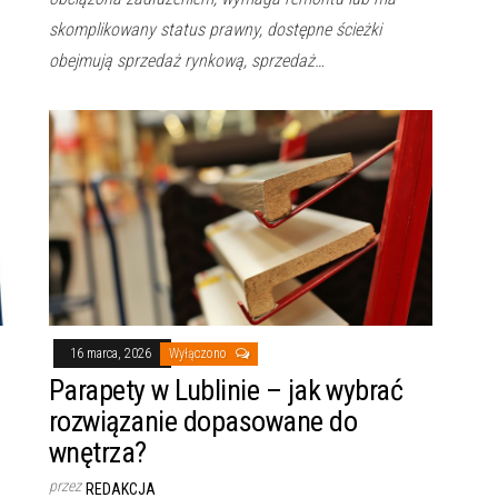
skomplikowany status prawny, dostępne ścieżki
obejmują sprzedaż rynkową, sprzedaż…
16 marca, 2026
Wyłączono
Parapety w Lublinie – jak wybrać
rozwiązanie dopasowane do
wnętrza?
przez
REDAKCJA