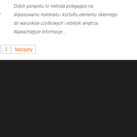
Dobór parapetu to metoda polegająca na
t
dopasowaniu materiału i kształtu elementu okiennego
do warunków użytkowych i estetyki wnętrza.
Najważniejsze informacje:…
3
Następny