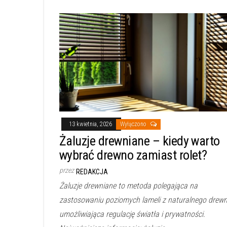
13 kwietnia, 2026
Wyłączono
Żaluzje drewniane – kiedy warto
wybrać drewno zamiast rolet?
przez
REDAKCJA
Żaluzje drewniane to metoda polegająca na
zastosowaniu poziomych lameli z naturalnego drewn
umożliwiająca regulację światła i prywatności.