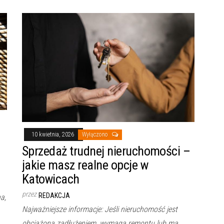
10 kwietnia, 2026
Wyłączono
Sprzedaż trudnej nieruchomości –
jakie masz realne opcje w
Katowicach
przez
REDAKCJA
a,
Najważniejsze informacje: Jeśli nieruchomość jest
obciążona zadłużeniem, wymaga remontu lub ma