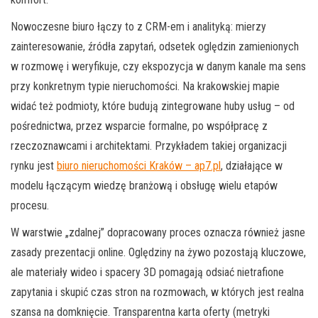
Nowoczesne biuro łączy to z CRM-em i analityką: mierzy
zainteresowanie, źródła zapytań, odsetek oględzin zamienionych
w rozmowę i weryfikuje, czy ekspozycja w danym kanale ma sens
przy konkretnym typie nieruchomości. Na krakowskiej mapie
widać też podmioty, które budują zintegrowane huby usług – od
pośrednictwa, przez wsparcie formalne, po współpracę z
rzeczoznawcami i architektami. Przykładem takiej organizacji
rynku jest
biuro nieruchomości Kraków – ap7.pl
, działające w
modelu łączącym wiedzę branżową i obsługę wielu etapów
procesu.
W warstwie „zdalnej” dopracowany proces oznacza również jasne
zasady prezentacji online. Oględziny na żywo pozostają kluczowe,
ale materiały wideo i spacery 3D pomagają odsiać nietrafione
zapytania i skupić czas stron na rozmowach, w których jest realna
szansa na domknięcie. Transparentna karta oferty (metryki