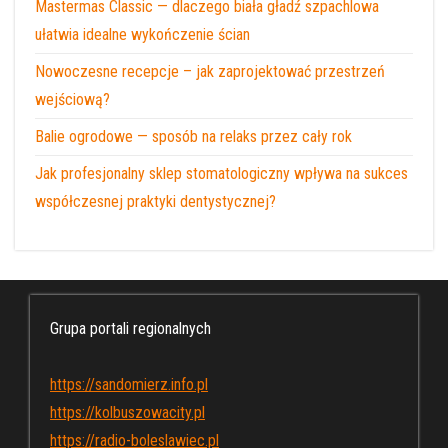
Mastermas Classic — dlaczego biała gładź szpachlowa
ułatwia idealne wykończenie ścian
Nowoczesne recepcje – jak zaprojektować przestrzeń
wejściową?
Balie ogrodowe — sposób na relaks przez cały rok
Jak profesjonalny sklep stomatologiczny wpływa na sukces
współczesnej praktyki dentystycznej?
Grupa portali regionalnych
https://sandomierz.info.pl
https://kolbuszowacity.pl
https://radio-boleslawiec.pl