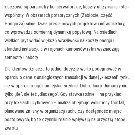
kluczowe są parametry konserwatorskie, koszty utrzymania i stan
wspólnoty. W obszarach pofabrycznych (Zabłocie, część
Podgórza) silnie działa presja nowych projektów i infrastruktury,
co wprowadza odmienną dynamikę popytową. Na osiedlach
wielkich płyt widać większą wrażliwość na koszty energii i
standard instalacji, a w rejonach kampusów rytm wyznaczają
semestry i nabory.
Dla klientów oznacza to jedno: decyzje warto podejmować w
oparciu o dane z analogicznych transakcji w danej „kieszeni” rynku,
nie w oparciu o ogólnomiejskie średnie. Dobre biuro tłumaczy nie
tylko „ile”, ale też „dlaczego”. Gdy stawka rośnie – na przykład
przy lokalach użytkowych – analiza obejmuje wolumeny footfall,
planowane zmiany w organizacji ruchu czy dostępność miejsc
postojowych, bo te czynniki realnie wpływają na przyszłą stopę
zwrotu.