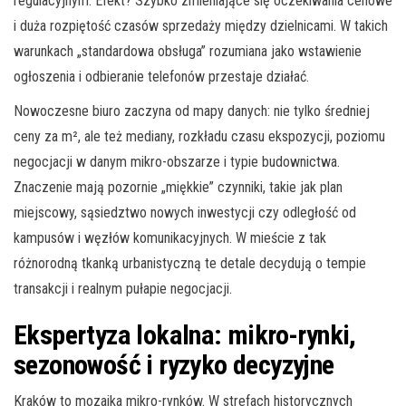
regulacyjnym. Efekt? Szybko zmieniające się oczekiwania cenowe
i duża rozpiętość czasów sprzedaży między dzielnicami. W takich
warunkach „standardowa obsługa” rozumiana jako wstawienie
ogłoszenia i odbieranie telefonów przestaje działać.
Nowoczesne biuro zaczyna od mapy danych: nie tylko średniej
ceny za m², ale też mediany, rozkładu czasu ekspozycji, poziomu
negocjacji w danym mikro-obszarze i typie budownictwa.
Znaczenie mają pozornie „miękkie” czynniki, takie jak plan
miejscowy, sąsiedztwo nowych inwestycji czy odległość od
kampusów i węzłów komunikacyjnych. W mieście z tak
różnorodną tkanką urbanistyczną te detale decydują o tempie
transakcji i realnym pułapie negocjacji.
Ekspertyza lokalna: mikro-rynki,
sezonowość i ryzyko decyzyjne
Kraków to mozaika mikro-rynków. W strefach historycznych