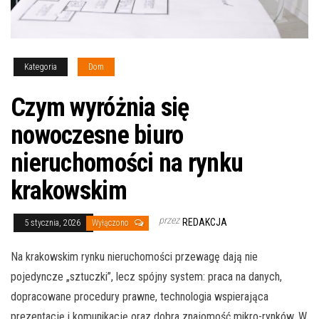
Kategoria
Dom
Czym wyróżnia się
nowoczesne biuro
nieruchomości na rynku
krakowskim
przez
REDAKCJA
5 stycznia, 2026
Wyłączono
Na krakowskim rynku nieruchomości przewagę dają nie
pojedyncze „sztuczki”, lecz spójny system: praca na danych,
dopracowane procedury prawne, technologia wspierająca
prezentację i komunikację oraz dobra znajomość mikro-rynków. W