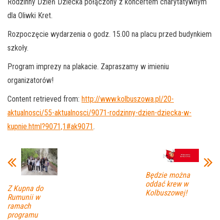
Rodzinny Dzień Dziecka połączony z koncertem charytatywnym
dla Oliwki Kret.
Rozpoczęcie wydarzenia o godz. 15.00 na placu przed budynkiem
szkoły.
Program imprezy na plakacie. Zapraszamy w imieniu
organizatorów!
Content retrieved from:
http://www.kolbuszowa.pl/20-
aktualnosci/55-aktualnosci/9071-rodzinny-dzien-dziecka-w-
kupnie.html?9071,1#ak9071
.
Będzie można
oddać krew w
Z Kupna do
Kolbuszowej!
Rumunii w
ramach
programu