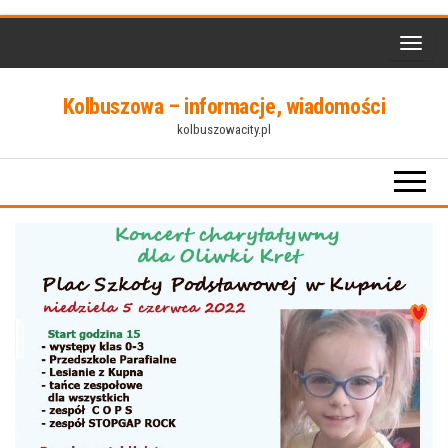
Przejdź
do
treści
Kolbuszowa – informacje, wiadomości
kolbuszowacity.pl